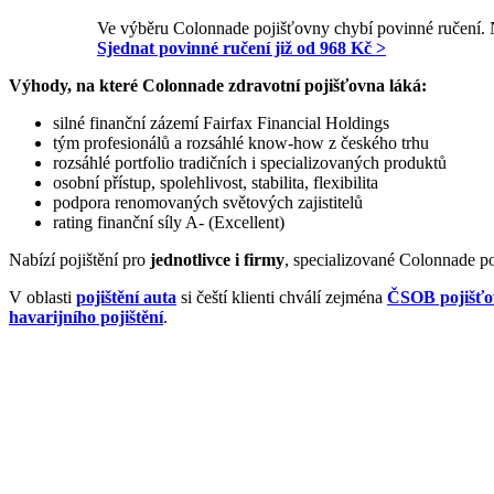
Ve výběru Colonnade pojišťovny chybí povinné ručení. N
Sjednat povinné ručení již od 968 Kč >
Výhody, na které Colonnade zdravotní pojišťovna láká:
silné finanční zázemí Fairfax Financial Holdings
tým profesionálů a rozsáhlé know-how z českého trhu
rozsáhlé portfolio tradičních i specializovaných produktů
osobní přístup, spolehlivost, stabilita, flexibilita
podpora renomovaných světových zajistitelů
rating finanční síly A- (Excellent)
Nabízí pojištění pro
jednotlivce i firmy
, specializované Colonnade po
V oblasti
pojištění auta
si čeští klienti chválí zejména
ČSOB pojišť
havarijního pojištění
.