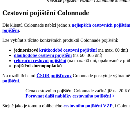
Klasické pojištění vozidel Colonnade klientům
Cestovní pojištění Colonnade
Dle klientů Colonnade nabízí jedno z
nejlepších cestovních pojištěn
pojištění
.
Lze vybírat z těchto konkrétních produktů Colonnade pojištění:
jednorázové
krátkodobé cestovní pojištění
(na max. 60 dní)
dlouhodobé cestovní pojištění
(na 60–365 dní)
celoroční cestovní pojištění
(na max. 60 dní, opakovaně v prů
pojištění stornopoplatků
Na rozdíl třeba od
ČSOB pojišťovny
Colonnade poskytuje výhradn
pojištění
.
Cena cestovního pojištění Colonnade začíná již na 20 Kč 
Porovnat další nabídky cestovního pojištění >
Stejně jako je tomu u oblíbeného
cestovního pojištění VZP
, i Colon