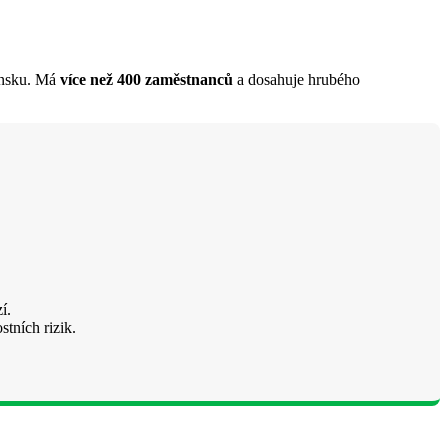
unsku. Má
více než 400 zaměstnanců
a dosahuje hrubého
í.
stních rizik.