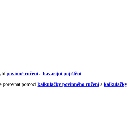
hybí
povinné ručení
a
havarijní
pojištění
.
hle porovnat pomocí
kalkulačky povinného ručení
a
kalkulačky