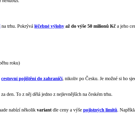
 nenabízí.
í
na trhu. Pokrývá
léčebné výlohy
až do výše 50 milionů Kč
a jeho cen
běhu roku)
ě
cestovní pojištění do zahraničí
, nikoliv po Česku. Je možné si ho sje
za den. To z něj dělá jedno z nejlevnějších na českém trhu.
nade nabízí několik
variant
dle ceny a výše
pojistných limitů
. Napřík