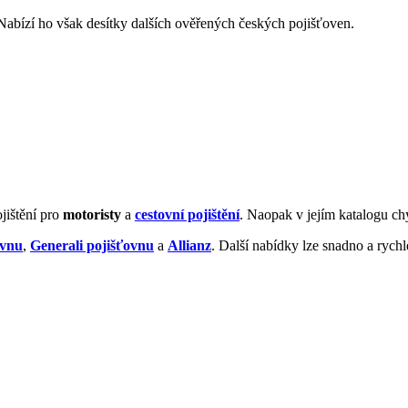
abízí ho však desítky dalších ověřených českých pojišťoven.
jištění pro
motoristy
a
cestovní pojištění
. Naopak v jejím katalogu c
ovnu
,
Generali pojišťovnu
a
Allianz
. Další nabídky lze snadno a ryc