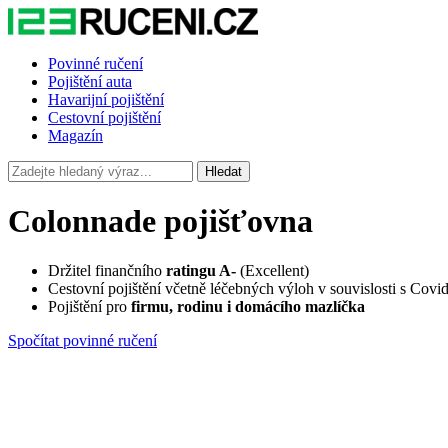
Povinné ručení
Pojištění auta
Havarijní pojištění
Cestovní pojištění
Magazín
Hledat
Colonnade pojišťovna
Držitel finančního
ratingu A-
(Excellent)
Cestovní pojištění včetně léčebných výloh v souvislosti s Covi
Pojištění pro
firmu, rodinu i domácího mazlíčka
Spočítat povinné ručení