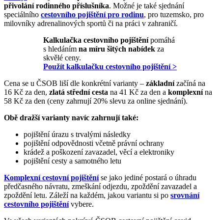
přivolání rodinného příslušníka
. Možné je také sjednání
speciálního
cestovního pojištění pro rodinu
, pro tuzemsko, pro
milovníky adrenalinových sportů či na práci v zahraničí.
Kalkulačka cestovního pojištění
pomáhá
s hledáním
na míru šitých nabídek
za
skvělé ceny.
Použít kalkulačku cestovního pojištění >
Cena se u ČSOB liší dle konkrétní varianty –
základní
začíná na
16 Kč za den,
zlatá střední cesta
na 41 Kč za den a
komplexní
na
58 Kč za den (ceny zahrnují 20% slevu za online sjednání).
Obě dražší varianty navíc zahrnují také:
pojištění úrazu s trvalými následky
pojištění odpovědnosti včetně právní ochrany
krádež a poškození zavazadel, věcí a elektroniky
pojištění cesty a samotného letu
Komplexní cestovní pojištění
se jako jediné postará o úhradu
předčasného návratu, zmeškání odjezdu, zpoždění zavazadel a
zpoždění letu. Záleží na každém, jakou variantu si po
srovnání
cestovního pojištění
vybere.