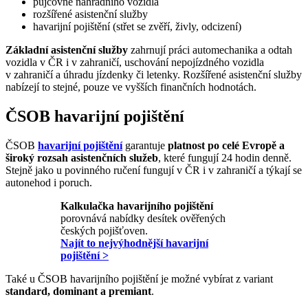
půjčovné náhradního vozidla
rozšířené asistenční služby
havarijní pojištění (střet se zvěří, živly, odcizení)
Základní asistenční služby
zahrnují práci automechanika a odtah
vozidla v ČR i v zahraničí, uschování nepojízdného vozidla
v zahraničí a úhradu jízdenky či letenky. Rozšířené asistenční služby
nabízejí to stejné, pouze ve vyšších finančních hodnotách.
ČSOB havarijní pojištění
ČSOB
havarijní pojištění
garantuje
platnost po celé Evropě a
široký rozsah asistenčních služeb
, které fungují 24 hodin denně.
Stejně jako u povinného ručení fungují v ČR i v zahraničí a týkají se
autonehod i poruch.
Kalkulačka havarijního pojištění
porovnává nabídky desítek ověřených
českých pojišťoven.
Najít to nejvýhodnější havarijní
pojištění >
Také u ČSOB havarijního pojištění je možné vybírat z variant
standard, dominant a premiant
.