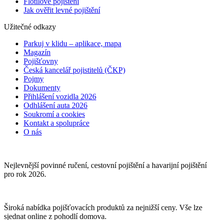
Flotilové pojištění
Jak ověřit levné pojištění
Užitečné odkazy
Parkuj v klidu – aplikace, mapa
Magazín
Pojišťovny
Česká kancelář pojistitelů (ČKP)
Pojmy
Dokumenty
Přihlášení vozidla 2026
Odhlášení auta 2026
Soukromí a cookies
Kontakt a spolupráce
O nás
Nejlevnější povinné ručení, cestovní pojištění a havarijní pojištění
pro rok 2026.
Široká nabídka pojišťovacích produktů za nejnižší ceny. Vše lze
sjednat online z pohodlí domova.