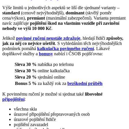
Výše limitů u jednotlivých aspektů se liší dle sjednané varianty –⁠
standard
(cenově nejvýhodnější),
dominant
(skvělý poměr
cena/výkon),
premiant
(maximální zabezpečení). Varianta premiant
navíc zajišťuje
pojištění škod na vlastním vozidle při zavinění
nehody ve výši 10 000 Kč
.
Jelikož
povinné ručení neustále zdražuje
, hledají řidiči
způsoby,
jak za něj co nejvíce ušetřit
. S vyhledáním těch nejvýhodnějších
podmínek pomáhá
kalkulačka povinného ručení
. Lákavé
doplňkové služby a
bonusy
nabízí i ČSOB pojišťovna:
Sleva 30 %
nabídka po telefonu
Sleva 30 %
online kalkulačka
Sleva 20 %
sjednání online
Bonus 5 %
za každý rok za
bezškodní průběh
K povinnému ručení je možné si sjednat také
libovolné
připojištění
:
všechna skla
úrazové připojištění přepravovaných osob
úrazové pojištění řidiče
pojištění zavazadel