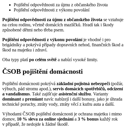
Pojištění odpovědnosti za újmu z občanského života
Pojištění odpovědnosti z výkonu povolání
Pojištění odpovědnosti za újmu z občanského života
se vztahuje
na celou rodinu, včetně domácích mazlíčků. Hradí tak i škody
způsobené dětmi nebo třeba psem.
Pojištění odpovědnosti z výkonu povolání
je vhodné i pro
brigádníky a pokrývá případy dopravních nehod, finančních škod a
škod na majetku i zdraví.
Oba typy platí
po celém světě
a nabízí vysoké limity.
ČSOB pojištění domácnosti
Pojištění domácnosti pokrývá
základní pojistná nebezpečí
(požár,
výbuch, pád stromu apod.),
servis domácích spotřebičů, odcizení
a vandalismus
. Také zajišťuje
asistenční službu
. Varianty
dominant
a
premiant
navíc nabízejí i další bonusy, jako je úhrada
technické poruchy, ztráty vody, ztráty věcí z kufru auta a další.
Výhodami ČSOB pojištění domácnosti je ochrana majetku i mimo
domov,
10 % sleva za online sjednání
a
3 % bonus
každý rok
v případě, že nedojde k žádné škodě.