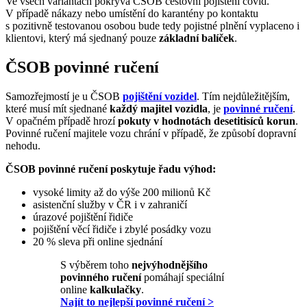
Ve všech variantách pokrývá ČSOB cestovní pojištění covid.
V případě nákazy nebo umístění do karantény po kontaktu
s pozitivně testovanou osobou bude tedy pojistné plnění vyplaceno i
klientovi, který má sjednaný pouze
základní balíček
.
ČSOB povinné ručení
Samozřejmostí je u ČSOB
pojištění vozidel
. Tím nejdůležitějším,
které musí mít sjednané
každý majitel vozidla
, je
povinné ručení
.
V opačném případě hrozí
pokuty v hodnotách desetitisíců korun
.
Povinné ručení majitele vozu chrání v případě, že způsobí dopravní
nehodu.
ČSOB povinné ručení poskytuje řadu výhod:
vysoké limity až do výše 200 milionů Kč
asistenční služby v ČR i v zahraničí
úrazové pojištění řidiče
pojištění věcí řidiče i zbylé posádky vozu
20 % sleva při online sjednání
S výběrem toho
nejvýhodnějšího
povinného
ručení
pomáhají speciální
online
kalkulačky
.
Najít to nejlepší povinné ručení >