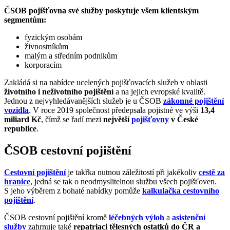
ČSOB pojišťovna své služby poskytuje všem klientským
segmentům:
fyzickým osobám
živnostníkům
malým a středním podnikům
korporacím
Zakládá si na nabídce ucelených pojišťovacích služeb v oblasti
životního i neživotního pojištění
a na jejich evropské kvalitě.
Jednou z nejvyhledávanějších služeb je u ČSOB
zákonné pojištění
vozidla
. V roce 2019 společnost předepsala pojistné ve výši
13,4
miliard Kč
, čímž se řadí mezi
největší
pojišťovny
v České
republice
.
ČSOB cestovní pojištění
Cestovní pojištění
je takřka nutnou záležitostí při jakékoliv
cestě za
hranice
, jedná se tak o neodmyslitelnou službu všech pojišťoven.
S jeho výběrem z bohaté nabídky pomůže
kalkulačka cestovního
pojištění
.
ČSOB cestovní pojištění kromě
léčebných výloh
a
asistenční
služby
zahrnuje také
repatriaci tělesných ostatků do ČR a