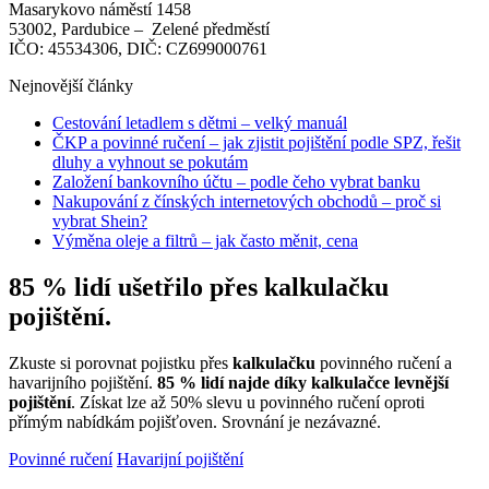
Masarykovo náměstí 1458
53002, Pardubice –⁠ Zelené předměstí
IČO: 45534306, DIČ: CZ699000761
Nejnovější články
Cestování letadlem s dětmi – velký manuál
ČKP a povinné ručení – jak zjistit pojištění podle SPZ, řešit
dluhy a vyhnout se pokutám
Založení bankovního účtu – podle čeho vybrat banku
Nakupování z čínských internetových obchodů – proč si
vybrat Shein?
Výměna oleje a filtrů – jak často měnit, cena
85 % lidí ušetřilo přes kalkulačku
pojištění.
Zkuste si porovnat pojistku přes
kalkulačku
povinného ručení a
havarijního pojištění.
85 % lidí najde díky kalkulačce levnější
pojištění
. Získat lze až 50% slevu u povinného ručení oproti
přímým nabídkám pojišťoven. Srovnání je nezávazné.
Povinné ručení
Havarijní pojištění