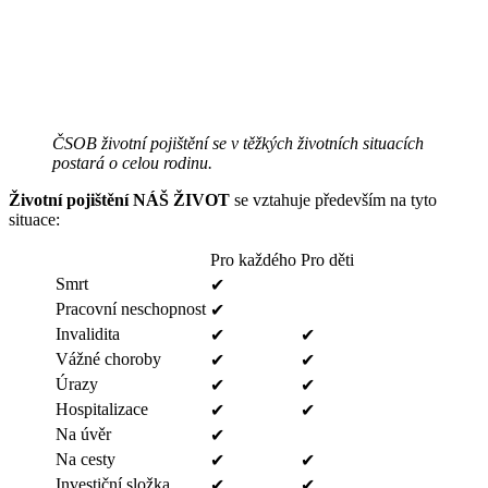
ČSOB životní pojištění se v těžkých životních situacích
postará o celou rodinu.
Životní pojištění NÁŠ ŽIVOT
se vztahuje především na tyto
situace:
Pro každého
Pro děti
Smrt
✔
Pracovní neschopnost
✔
Invalidita
✔
✔
Vážné choroby
✔
✔
Úrazy
✔
✔
Hospitalizace
✔
✔
Na úvěr
✔
Na cesty
✔
✔
Investiční složka
✔
✔