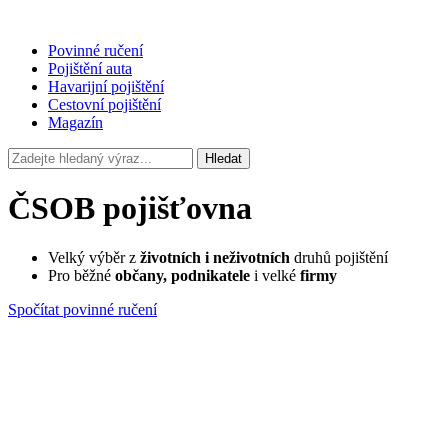
Povinné ručení
Pojištění auta
Havarijní pojištění
Cestovní pojištění
Magazín
Hledat
ČSOB pojišťovna
Velký výběr z
životních i neživotních
druhů pojištění
Pro běžné
občany, podnikatele
i velké
firmy
Spočítat povinné ručení