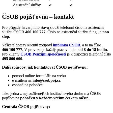
Asistenční služby
✔
✔
ČSOB pojišťovna – kontakt
Pro případy havarijního stavu slouží telefonní číslo na asistenční
službu ČSOB
466 100 777
. Číslo na asistenční službu funguje
non
stop
.
Veškeré dotazy klientů zodpoví
infolinka ČSOB
, a to na čísle
466 100 777
. V provozu je každý pracovní den
od 8 do 18 hodin
.
Pro klienty
ČSOB Penzijní společnosti
je k dispozici telefonní číslo
495 800 600
.
Další způsoby, jak kontaktovat ČSOB pojišťovnu:
pomocí online formuláře na webu
e-mailem na
info@csobpoj.cz
osobně na pobočce
Jako jedna z nejrozšířenějších institucí svého druhu má ČSOB
pojišťovna
pobočku v každém větším českém městě
.
Centrála ČSOB pojišťovny: