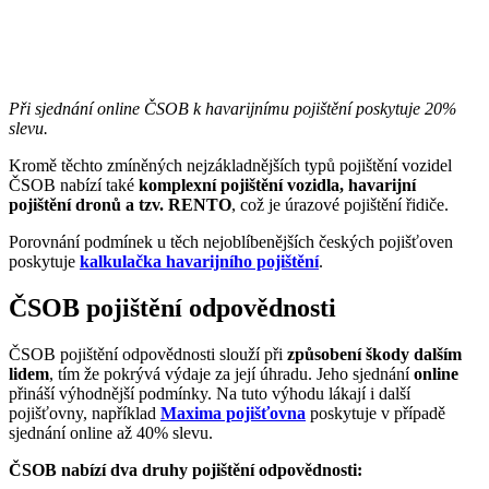
Při sjednání online ČSOB k havarijnímu pojištění poskytuje 20%
slevu.
Kromě těchto zmíněných nejzákladnějších typů pojištění vozidel
ČSOB nabízí také
komplexní pojištění vozidla, havarijní
pojištění dronů a tzv. RENTO
, což je úrazové pojištění řidiče.
Porovnání podmínek u těch nejoblíbenějších českých pojišťoven
poskytuje
kalkulačka havarijního pojištění
.
ČSOB pojištění odpovědnosti
ČSOB pojištění odpovědnosti slouží při
způsobení škody dalším
lidem
, tím že pokrývá výdaje za její úhradu. Jeho sjednání
online
přináší výhodnější podmínky. Na tuto výhodu lákají i další
pojišťovny, například
Maxima pojišťovna
poskytuje v případě
sjednání online až 40% slevu.
ČSOB nabízí dva druhy pojištění odpovědnosti: