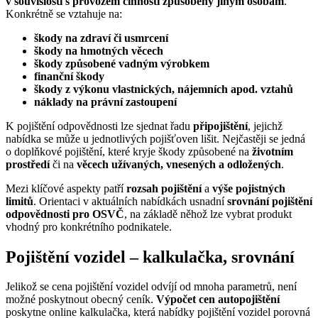
v souvislosti s provozem činnosti způsobeny jiným osobám
.
Konkrétně se vztahuje na:
škody na zdraví či usmrcení
škody na hmotných věcech
škody způsobené vadným výrobkem
finanční škody
škody z výkonu vlastnických, nájemních apod. vztahů
náklady na právní zastoupení
K pojištění odpovědnosti lze sjednat řadu
připojištění
, jejichž
nabídka se může u jednotlivých pojišťoven lišit. Nejčastěji se jedná
o doplňkové pojištění, které kryje škody způsobené na
životním
prostředí
či na
věcech užívaných, vnesených a odložených
.
Mezi klíčové aspekty patří
rozsah pojištění
a
výše pojistných
limitů
. Orientaci v aktuálních nabídkách usnadní
srovnání pojištění
odpovědnosti pro OSVČ
, na základě něhož lze vybrat produkt
vhodný pro konkrétního podnikatele.
Pojištění vozidel –⁠ kalkulačka, srovnání
Jelikož se cena pojištění vozidel odvíjí od mnoha parametrů, není
možné poskytnout obecný ceník.
Výpočet cen autopojištění
poskytne online kalkulačka, která nabídky pojištění vozidel porovná