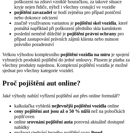
poškození na zdraví vzniklé bouračkou, za takové situace
kryje nejen řidiče, nýbrž i všechny cestující ve vozidle
pojištění zavazadel
se hodí zejména pro případ poničení
nebo dokonce odcizení
značně využívanou variantou je
pojištění skel vozidla
, které
pomáhá například při poškození předního skla kamínkem
poslední neméně důležité je
pojištění právní ochrany
pro
případ zastupování právních zájmů klienta nebo nutnost
právního poradenství
Velkou výhodou komplexního
pojištění vozidla na míru
je spojení
vybraných produktů pojištění do jedné smlouvy. Plusem je platba za
všechny produkty najednou. Komplexní pojištění vozidla je možné
sjednat pro všechny kategorie vozidel.
Proč pojištění aut online?
Jaké výhody nabízí vyřízení pojištění aut přes online formulář?
kalkulačka vyhledá
nejlevnější pojištění vozidla
online
ceny pojištění aut jsou až o 50 % nižší
než na pobočkách
pojišťoven
online
srovnání pojištění auta
porovná aktuálně dostupné
nabídky
možnost sjednání levného pojištění vozu
ihned