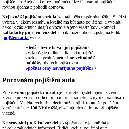
pojišťoven. Stejně jako povinné ručení lze i havarijní pojištění
rovnou sjednat z pohodlí domova.
Nejlevnější pojištění vozidla
lze najít během pár okamžiků. Stačí si
vybrat, v jakém rozsahu a kvalitě má být auto pojištěno, a vyplnit
několik základních údajů o vozidle a jeho vlastníkovi. Pomocí
kalkulačky pojištění vozidel
je pak možné ihned zjistit, na kolik
pojištění auta
vyjde.
Hledáte
levné havarijní pojištění
?
vyzkoušejte online kalkulačku pojištění
vozidel a prohlédněte si
nejvýhodnější
nabídky
různých pojišťoven.
Spočítat ceny havarijního pojištění >
Porovnání pojištění auta
Při
srovnání pojistek na auto
je na místě myslet nejen na cenu,
která je pro většinu řidičů primárním parametrem, nýbrž i na
obsah
pojištění. V některých případech může dojít k tomu, že pojištění,
které je třeba o
100 Kč dražší
, obsahuje různé druhy připojištění
v ceně.
Ke
srovnání pojištění vozidel
a výpočtu ceny je potřeba jen
několik základních informací. Řidiči, kteří si pojištění auta