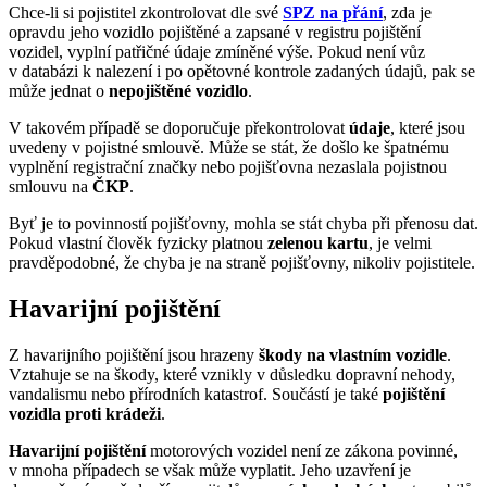
Chce-li si pojistitel zkontrolovat dle své
SPZ na přání
, zda je
opravdu jeho vozidlo pojištěné a zapsané v registru pojištění
vozidel, vyplní patřičné údaje zmíněné výše. Pokud není vůz
v databázi k nalezení i po opětovné kontrole zadaných údajů, pak se
může jednat o
nepojištěné vozidlo
.
V takovém případě se doporučuje překontrolovat
údaje
, které jsou
uvedeny v pojistné smlouvě. Může se stát, že došlo ke špatnému
vyplnění registrační značky nebo pojišťovna nezaslala pojistnou
smlouvu na
ČKP
.
Byť je to povinností pojišťovny, mohla se stát chyba při přenosu dat.
Pokud vlastní člověk fyzicky platnou
zelenou kartu
, je velmi
pravděpodobné, že chyba je na straně pojišťovny, nikoliv pojistitele.
Havarijní pojištění
Z havarijního pojištění jsou hrazeny
škody na vlastním vozidle
.
Vztahuje se na škody, které vznikly v důsledku dopravní nehody,
vandalismu nebo přírodních katastrof. Součástí je také
pojištění
vozidla proti krádeži
.
Havarijní pojištění
motorových vozidel není ze zákona povinné,
v mnoha případech se však může vyplatit. Jeho uzavření je