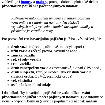
zohledňuje i
bonusy
a
malusy
, proto je dobré doplnit také
délku
předchozích pojištění
a
počet pojistných událostí
.
Kalkulačka autopojištění umožňuje sjednání pojištění
vozu online a s minimem námahy. Na základě
vyplněných údajů vyhledá aktuálně dostupné nabídky a
přehledně je seřadí dle ceny.
Pro porovnání
cen havarijního pojištění
je třeba uvést následující:
druh vozidla
(osobní, užitkové, motocykl apod.)
užití vozidla
(běžný provoz, taxislužba apod.)
značka vozidla
rok výroby vozidla
cena vozidla
druh zabezpečení vozidla
(mechanické, aktivní GPS apod.)
druh subjektu
, který je uveden jako
vlastník vozidla
(fyzická osoba, OSVČ, právnická osoba)
věk vlastníka
osobní a kontaktní údaje
I do kalkulačky havarijního pojištění lze zadat
délku trvání
předchozího pojištění
a
počet pojistných událostí
. Tyto informace
slouží k výpočtu
bonusu
(slevy na pojistném) či naopak
malusu
.