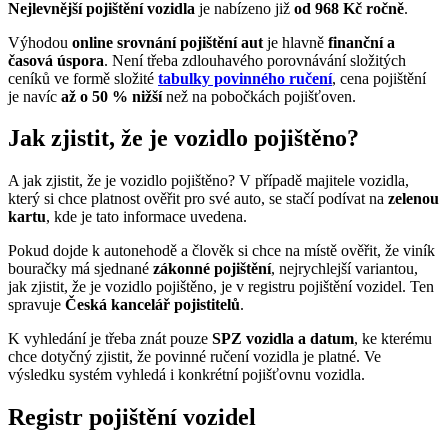
Nejlevnější pojištění vozidla
je nabízeno již
od 968 Kč ročně
.
Výhodou
online srovnání pojištění aut
je hlavně
finanční a
časová úspora
. Není třeba zdlouhavého porovnávání složitých
ceníků ve formě složité
tabulky povinného ručení
, cena pojištění
je navíc
až o 50 % nižší
než na pobočkách pojišťoven.
Jak zjistit, že je vozidlo pojištěno?
A jak zjistit, že je vozidlo pojištěno? V případě majitele vozidla,
který si chce platnost ověřit pro své auto, se stačí podívat na
zelenou
kartu
, kde je tato informace uvedena.
Pokud dojde k autonehodě a člověk si chce na místě ověřit, že viník
bouračky má sjednané
zákonné pojištění
, nejrychlejší variantou,
jak zjistit, že je vozidlo pojištěno, je v registru pojištění vozidel. Ten
spravuje
Česká kancelář pojistitelů
.
K vyhledání je třeba znát pouze
SPZ vozidla a datum
, ke kterému
chce dotyčný zjistit, že povinné ručení vozidla je platné. Ve
výsledku systém vyhledá i konkrétní pojišťovnu vozidla.
Registr pojištění vozidel