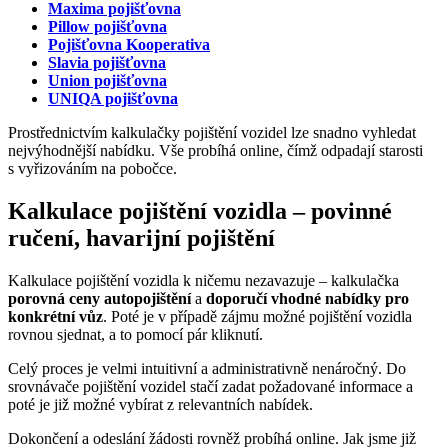
Maxima pojišťovna
Pillow pojišťovna
Pojišťovna Kooperativa
Slavia pojišťovna
Union pojišťovna
UNIQA pojišťovna
Prostřednictvím kalkulačky pojištění vozidel lze snadno vyhledat
nejvýhodnější nabídku. Vše probíhá online, čímž odpadají starosti
s vyřizováním na pobočce.
Kalkulace pojištění vozidla – povinné
ručení, havarijní pojištění
Kalkulace pojištění vozidla k ničemu nezavazuje – kalkulačka
porovná ceny autopojištění
a
doporučí vhodné nabídky pro
konkrétní vůz
. Poté je v případě zájmu možné pojištění vozidla
rovnou sjednat, a to pomocí pár kliknutí.
Celý proces je velmi intuitivní a administrativně nenáročný. Do
srovnávače pojištění vozidel stačí zadat požadované informace a
poté je již možné vybírat z relevantních nabídek.
Dokončení a odeslání žádosti rovněž probíhá online. Jak jsme již