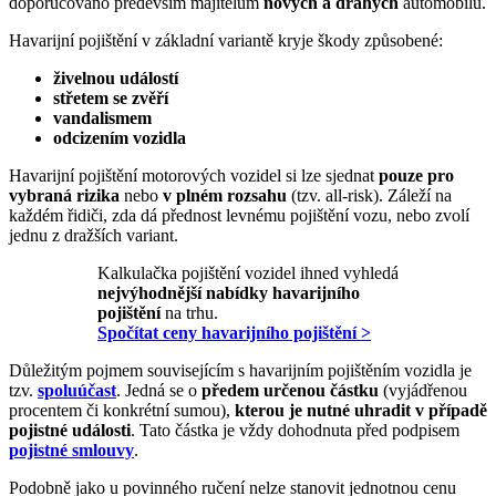
doporučováno především majitelům
nových a drahých
automobilů.
Havarijní pojištění v základní variantě kryje škody způsobené:
živelnou událostí
střetem se zvěří
vandalismem
odcizením vozidla
Havarijní pojištění motorových vozidel si lze sjednat
pouze pro
vybraná rizika
nebo
v plném rozsahu
(tzv. all-risk). Záleží na
každém řidiči, zda dá přednost levnému pojištění vozu, nebo zvolí
jednu z dražších variant.
Kalkulačka pojištění vozidel ihned vyhledá
nejvýhodnější nabídky havarijního
pojištění
na trhu.
Spočítat ceny havarijního pojištění >
Důležitým pojmem souvisejícím s havarijním pojištěním vozidla je
tzv.
spoluúčast
. Jedná se o
předem určenou částku
(vyjádřenou
procentem či konkrétní sumou),
kterou je nutné uhradit v případě
pojistné události
. Tato částka je vždy dohodnuta před podpisem
pojistné smlouvy
.
Podobně jako u povinného ručení nelze stanovit jednotnou cenu