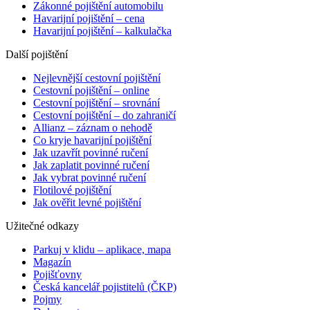
Zákonné pojištění automobilu
Havarijní pojištění – cena
Havarijní pojištění – kalkulačka
Další pojištění
Nejlevnější cestovní pojištění
Cestovní pojištění – online
Cestovní pojištění – srovnání
Cestovní pojištění – do zahraničí
Allianz – záznam o nehodě
Co kryje havarijní pojištění
Jak uzavřít povinné ručení
Jak zaplatit povinné ručení
Jak vybrat povinné ručení
Flotilové pojištění
Jak ověřit levné pojištění
Užitečné odkazy
Parkuj v klidu – aplikace, mapa
Magazín
Pojišťovny
Česká kancelář pojistitelů (ČKP)
Pojmy