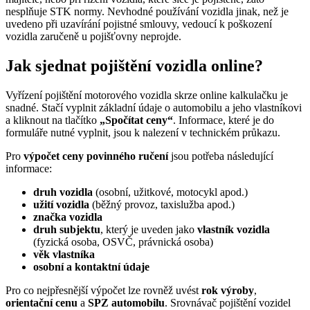
nesplňuje STK normy. Nevhodné používání vozidla jinak, než je
uvedeno při uzavírání pojistné smlouvy, vedoucí k poškození
vozidla zaručeně u pojišťovny neprojde.
Jak sjednat pojištění vozidla online?
Vyřízení pojištění motorového vozidla skrze online kalkulačku je
snadné. Stačí vyplnit základní údaje o automobilu a jeho vlastníkovi
a kliknout na tlačítko
„Spočítat ceny
“
. Informace, které je do
formuláře nutné vyplnit, jsou k nalezení v technickém průkazu.
Pro
výpočet ceny povinného ručení
jsou potřeba následující
informace:
druh vozidla
(osobní, užitkové, motocykl apod.)
užití vozidla
(běžný provoz, taxislužba apod.)
značka vozidla
druh subjektu
, který je uveden jako
vlastník vozidla
(fyzická osoba, OSVČ, právnická osoba)
věk vlastníka
osobní a kontaktní údaje
Pro co nejpřesnější výpočet lze rovněž uvést
rok výroby
,
orientační cenu
a
SPZ automobilu
. Srovnávač pojištění vozidel