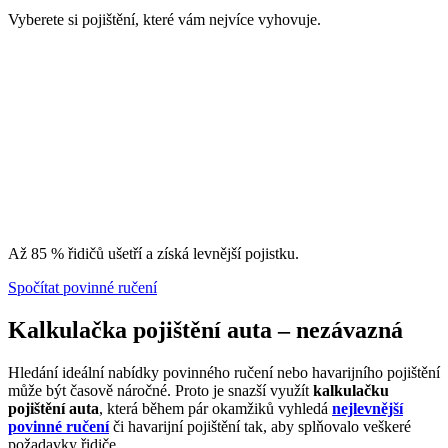
Vyberete si pojištění, které vám nejvíce vyhovuje.
Až 85 % řidičů ušetří a získá levnější pojistku.
Spočítat povinné ručení
Kalkulačka pojištění auta – nezávazná
Hledání ideální nabídky povinného ručení nebo havarijního pojištění
může být časově náročné. Proto je snazší využít
kalkulačku
pojištění auta
, která během pár okamžiků vyhledá
nejlevnější
povinné ručení
či havarijní pojištění tak, aby splňovalo veškeré
požadavky řidiče.