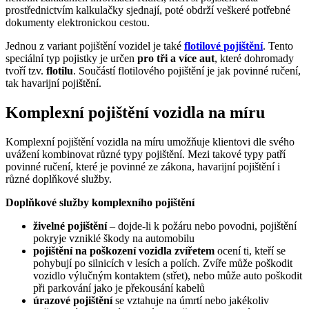
prostřednictvím kalkulačky sjednají, poté obdrží veškeré potřebné
dokumenty elektronickou cestou.
Jednou z variant pojištění vozidel je také
flotilové pojištění
. Tento
speciální typ pojistky je určen
pro tři a více aut
, které dohromady
tvoří tzv.
flotilu
. Součástí flotilového pojištění je jak povinné ručení,
tak havarijní pojištění.
Komplexní pojištění vozidla na míru
Komplexní pojištění vozidla na míru umožňuje klientovi dle svého
uvážení kombinovat různé typy pojištění. Mezi takové typy patří
povinné ručení, které je povinné ze zákona, havarijní pojištění i
různé doplňkové služby.
Doplňkové služby komplexního pojištění
živelné pojištění
– dojde-li k požáru nebo povodni, pojištění
pokryje vzniklé škody na automobilu
pojištění na poškození vozidla zvířetem
ocení ti, kteří se
pohybují po silnicích v lesích a polích. Zvíře může poškodit
vozidlo výlučným kontaktem (střet), nebo může auto poškodit
při parkování jako je překousání kabelů
úrazové pojištění
se vztahuje na úmrtí nebo jakékoliv