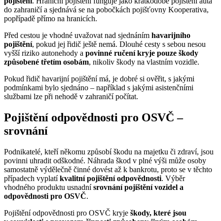
pojištění
. Hraniční pojištění funguje jako krátkodobé pojištění auta
do zahraničí a sjednává se na pobočkách pojišťovny Kooperativa,
popřípadě přímo na hranicích.
Před cestou je vhodné uvažovat nad sjednáním
havarijního
pojištění
, pokud jej řidič ještě nemá. Dlouhé cesty s sebou nesou
vyšší riziko autonehody a
povinné ručení kryje pouze škody
způsobené třetím osobám
, nikoliv škody na vlastním vozidle.
Pokud řidič havarijní pojištění má, je dobré si ověřit, s jakými
podmínkami bylo sjednáno – například s jakými asistenčními
službami lze při nehodě v zahraničí počítat.
Pojištění odpovědnosti pro OSVČ –
srovnání
Podnikatelé, kteří někomu způsobí škodu na majetku či zdraví, jsou
povinni uhradit odškodné. Náhrada škod v plné výši může osoby
samostatně výdělečně činné dovést až k bankrotu, proto se v těchto
případech vyplatí
kvalitní pojištění odpovědnosti
. Výběr
vhodného produktu usnadní
srovnání pojištění vozidel a
odpovědnosti pro OSVČ
.
Pojištění odpovědnosti pro OSVČ kryje
škody, které jsou