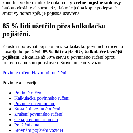
zmínili – veškeré důležité dokumenty
včetně pojistné smlouvy
budou odeslány elektronicky. Jakmile jedna kopie podepsané
smlouvy dorazí zpět, je pojistka uzavřena.
85 % lidí ušetřilo přes kalkulačku
pojištění.
Zkuste si porovnat pojistku přes
kalkulačku
povinného ručení a
havarijního pojištění.
85 % lidí najde díky kalkulačce levnější
pojištění
. Získat lze až 50% slevu u povinného ručení oproti
přímým nabídkám pojišťoven. Srovnání je nezávazné.
Povinné ručení
Havarijní pojištění
Povinné a havarijní
Povinné ručení
Kalkulačka povinného ručení
Povinné ručení online
Srovnání povinné ručení
Zrušení povinného ručení
Cena povinného ručení
Pojištění auta
Srovnání pojištění vozidel