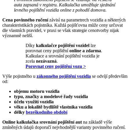
auta zapsaná v registru. Kalkulačka umožňuje sjednání
levného pojištění vozidla online z pohodlí domova.
Cena povinného ručení
závisí na parametrech vozidla a některých
charakteristikách pojistníka. Každá pojišťovna může ceny určovat
dle vlastních pravidel, v praxi se však strategie cenotvorby nijak
významně neliší.
Díky
kalkulačce pojištění vozidel
lze
porovnat ceny pojištění
online a zdarma
.
Kalkulace a srovnání pojištění vozidla je
zcela
nezávazná
.
Porovnat ceny pojištění vozu >
Výše pojistného u
zákonného pojištění vozidla
se odvíjí především
od:
objemu motoru vozidla
typu, značky a modelové řady vozidla
účelu využití vozidla
věku a lokalitě bydliště vlastníka vozidla
délky
bezeškodního období
Online kalkulačka srovnání pojištění aut
na základě výše
zmíněných údajů doporučí nejvhodnější varianty povinného ručení.