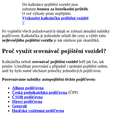
Do kalkulace pojištění vozidel jsou
zahrnuty
bonusy za bezeškodní průběh
.
O své výhody proto nepřijdete.
Vyzkoušet kalkulačku pojištění vozidel
>
Po vyplnění všech požadovaných údajů se zobrazí aktuální nabídky
pojišťoven. Kalkulačka je jednoduše seřadí dle ceny a výběr toho
nejlevnějšího pojištění vozidla
je tak otázkou pár okamžiků.
Proč využít srovnávač pojištění vozidel?
Kalkulačka neboli
srovnávač pojištění vozidel
šetří jak čas, tak
peníze. Umožňuje porovnání a případně i sjednání pojištění online,
aniž by bylo nutné obcházet pobočky jednotlivých pojišťoven.
Porovnáváme nabídky autopojištění těchto pojišťoven:
Allianz pojišťovna
Česká podnikatelská pojišťovna
(ČPP)
ČSOB pojišťovna
Direct pojišťovna
Generali
Hasičská vzájemná pojišťovna