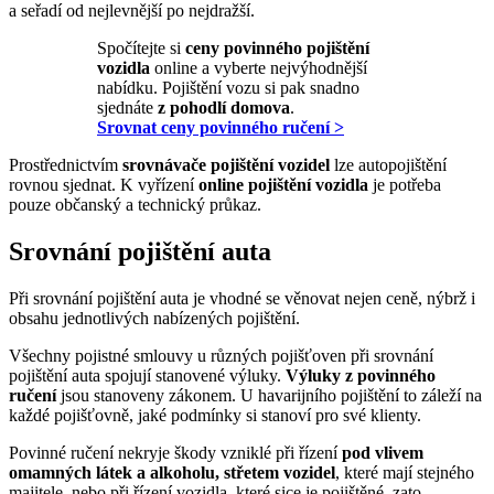
a seřadí od nejlevnější po nejdražší.
Spočítejte si
ceny povinného pojištění
vozidla
online a vyberte nejvýhodnější
nabídku. Pojištění vozu si pak snadno
sjednáte
z pohodlí domova
.
Srovnat ceny povinného ručení >
Prostřednictvím
srovnávače pojištění vozidel
lze autopojištění
rovnou sjednat. K vyřízení
online pojištění vozidla
je potřeba
pouze občanský a technický průkaz.
Srovnání pojištění auta
Při srovnání pojištění auta je vhodné se věnovat nejen ceně, nýbrž i
obsahu jednotlivých nabízených pojištění.
Všechny pojistné smlouvy u různých pojišťoven při srovnání
pojištění auta spojují stanovené výluky.
Výluky z povinného
ručení
jsou stanoveny zákonem. U havarijního pojištění to záleží na
každé pojišťovně, jaké podmínky si stanoví pro své klienty.
Povinné ručení nekryje škody vzniklé při řízení
pod vlivem
omamných látek a alkoholu, střetem vozidel
, které mají stejného
majitele, nebo při řízení vozidla, které sice je pojištěné, zato