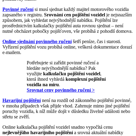
Povinné ručení
si musí sjednat každý majitel motorového vozidla
zapsaného v registru.
Srovnání cen pojištění vozidel
je nejsnazším
způsobem, jak vyhledat nejvýhodnější nabídku. Pojištění lze
prostřednictvím kalkulačky pojištění auta rovnou sjednat – není
nutné obcházet pobočky pojišťoven, vše probíhá z pohodlí domova.
Online sjednání povinného ručení
šetří peníze, čas i starosti.
Vyřízení pojištění vozu probíhá online, veškerá dokumentace dorazí
e-mailem.
Potřebujete si zařídit povinné ručení a
hledáte nejvýhodnější nabídku? Pak
využijte
kalkulačku pojištění vozidel
,
která ihned vyhledá
komplexní pojištění
vozidla na míru
.
Srovnat ceny povinného ručení >
Havarijní pojištění
není na rozdíl od zákonného pojištění povinné,
v mnoha případech však přijde vhod. Zahrnuje mimo jiné pojištění
poruchy vozidla, k níž může dojít v důsledku živelné události nebo
střetu se zvěří.
Online kalkulačka pojištění vozidel snadno vypočítá cenu
nejlevnějšího havarijního pojištění
a srovná aktuální nabídky