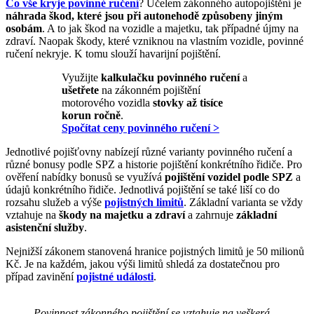
Co vše kryje povinné ručení
? Účelem zákonného autopojištění je
náhrada škod, které jsou při autonehodě způsobeny jiným
osobám
. A to jak škod na vozidle a majetku, tak případné újmy na
zdraví. Naopak škody, které vzniknou na vlastním vozidle, povinné
ručení nekryje. K tomu slouží havarijní pojištění.
Využijte
kalkulačku povinného ručení
a
ušetřete
na zákonném pojištění
motorového vozidla
stovky až tisíce
korun ročně
.
Spočítat ceny povinného ručení >
Jednotlivé pojišťovny nabízejí různé varianty povinného ručení a
různé bonusy podle SPZ a historie pojištění konkrétního řidiče. Pro
ověření nabídky bonusů se využívá
pojištění vozidel podle SPZ
a
údajů konkrétního řidiče. Jednotlivá pojištění se také liší co do
rozsahu služeb a výše
pojistných limitů
. Základní varianta se vždy
vztahuje na
škody na majetku a zdraví
a zahrnuje
základní
asistenční služby
.
Nejnižší zákonem stanovená hranice pojistných limitů je 50 milionů
Kč. Je na každém, jakou výši limitů shledá za dostatečnou pro
případ zavinění
pojistné události
.
Povinnost zákonného pojištění se vztahuje na veškerá