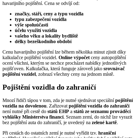
havarijního pojištění. Cena se odvíjí od:
značky, stáří, ceny a typu vozidla
typu zabezpečení vozidla
výše spoluúčasti
účelu využití vozidla
vašeho věku a lokality bydliště
délky bezeškodního období
Cenu havarijního pojištění lze během několika minut zjistit díky
kalkulačce pojištění vozidel.
Online výpočet
ceny autopojištění
ocení všichni, kterým se nechce procházet nabídky jednotlivých
pojišťoven. Kalkulačka, která funguje zároveň jako
srovnávač
pojištění vozidel
, zobrazí všechny ceny na jednom místě.
Pojištění vozidla do zahraničí
Mnozí řidiči tápou v tom, zda je nutné sjednávat speciální
pojištění
vozidla na dovolenou
. Zařizovat
pojištění vozidla do zahraničí
není nutné při cestě do
států EHP
a
států ze seznamu prováděcí
vyhlášky Ministerstva financí
. Seznam zemí, do nichž lze vyrazit
bez pojištění auta do zahraničí, je uvedený na
zelené kartě
.
Při cestách do ostatních zemí je nutné vyřídit tzv.
hraniční