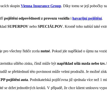
ovacích skupin
Vienna Insurance Group
. Díky tomu se její pobočky na
tří
pojištění odpovědnosti z provozu vozidla
i
havarijní pojištění
.
íklad
SUPERPOV
nebo
SPECIÁLPOV
. Kromě toho nabízí také ext
 je pro všechny řidiče zcela
nutné
. Pokud jde například o újmu na vozid
akteristiku ušlého zisku, čímž může být
například ušlá mzda nebo tzv. 
 tudíž se přehlednutí této povinnost může velmi prodražit. Je možné získ
PP pojištění auta
. Podnikatelská pojišťovna již sjednala více než 1 m
ité se držet jednotlivých kroků. V případě, že chce klient smlouvu vypo