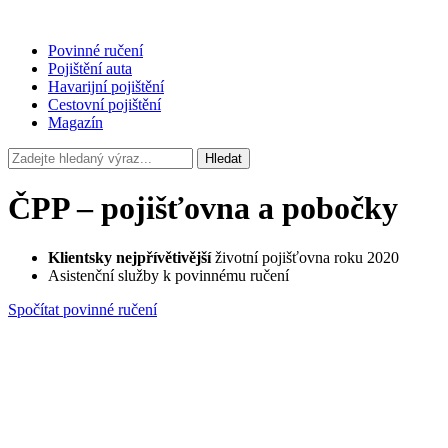
Povinné ručení
Pojištění auta
Havarijní pojištění
Cestovní pojištění
Magazín
Hledat
ČPP – pojišťovna a pobočky
Klientsky nejpřívětivější
životní pojišťovna roku 2020
Asistenční služby k povinnému ručení
Spočítat povinné ručení