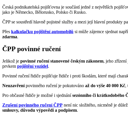
Česká podnikatelská pojišťovna je součástí jedné z největších pojišť
jako je Německo, Bělorusko, Polsko či Rusko.
ČPP se soustředí hlavně pojistné služby a mezi její hlavní produkty pa
Přes
kalkulačku pojištění automobilů
si může zájemce sjednat např
zdarma
.
ČPP povinné ručení
Jelikož je
povinné ručení stanovené českým zákonem
, jeho zřízení
prvkem
pojištění vozidel
.
Povinné ručení řidiče pojišťuje řidiče i proti škodám, které mají char
Neuzavření
povinného ručení je pokutováno
až do výše 40 000 Kč
,
Pro občasné řidiče je možné i sjednání
sezónního či krátkodobého Č
Zrušení povinného ručení ČPP
není nic složitého, nicméně je důlež
smlouvy, důvodu výpovědi a podpisem
.