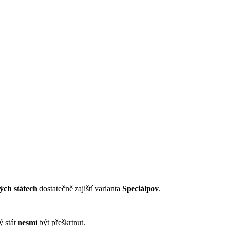
kých státech
dostatečně zajiští varianta
Speciálpov
.
ý stát
nesmí
být přeškrtnut.