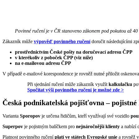
Povinné ručení je v ČR stanoveno zákonem pod pokutou až 40
Zákazník může
výpověď povinného ručení
doručit následujícími zp
prostřednictvím České pošty na doručovací adresu ČPP
v kterékoliv z poboček ČPP (viz níže)
na e-mailovou adresu ČPP
V případě e-mailové korespondence je rovněž nutné přiložit oskeno
Při sjednání ručení může zákazník využít
kalkulačku
pov
Spočítat výši povinného ručení je možné zde >
Česká podnikatelská pojišťovna – pojistné
Varianta
Sporopov
je určena řidičům, kteří využívají své vozidlo
pou
Superpov
je pojistným balíčkem pro
nejnáročnější klienty
a nabízí 
Platnost povinného ručení
platí ve státech Evropské unie
a rovněž v