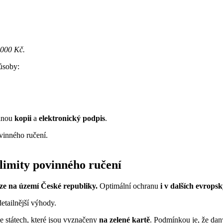
 000 Kč.
ůsoby:
vanou
kopii
a
elektronický podpis
.
inného ručení.
 limity povinného ručení
ze na území České republiky.
Optimální ochranu
i v dalších evrops
detailnější výhody.
e státech, které jsou vyznačeny
na zelené kartě
. Podmínkou je, že dan