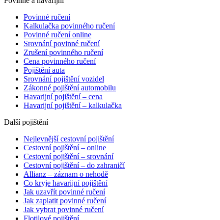
Povinné a havarijní
Povinné ručení
Kalkulačka povinného ručení
Povinné ručení online
Srovnání povinné ručení
Zrušení povinného ručení
Cena povinného ručení
Pojištění auta
Srovnání pojištění vozidel
Zákonné pojištění automobilu
Havarijní pojištění – cena
Havarijní pojištění – kalkulačka
Další pojištění
Nejlevnější cestovní pojištění
Cestovní pojištění – online
Cestovní pojištění – srovnání
Cestovní pojištění – do zahraničí
Allianz – záznam o nehodě
Co kryje havarijní pojištění
Jak uzavřít povinné ručení
Jak zaplatit povinné ručení
Jak vybrat povinné ručení
Flotilové pojištění