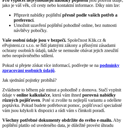
Pro výpočet nejvýhodnější nabídky pojištění
jsou potřeba údaje,
jako je váš věk, cíl cesty nebo kontaktní informace. Díky nim lze:
Připravit nabídky pojištění
přesně podle vašich potřeb a
preferencí
.
Umožnit uzavření pojištění pohodlně online, bez nutnosti
návštěvy pobočky.
Vaše osobní údaje jsou v bezpečí.
Společnost Klik.cz &
ePojisteni.cz s.r.o. se řídí platnými zákony a přísnými zásadami
ochrany osobních údajů, takže se nemusíte obávat jejich zneužití
nebo neoprávněného sdílení.
Pokud si přejete získat více informací, podívejte se na
podmínky
zpracování osobních údajů
.
Jak sjednání pojistky probíhá?
Zvládnete to během pár minut a pohodlně z domova. Stačí vyplnit
údaje v
online kalkulačce
, která vám ihned
porovná nabídky
různých pojišťoven
. Poté si zvolíte tu nejlepší variantu a odešlete
poptávku. Pokud budete potřebovat pomoc, pojišťovací specialisté
vám jsou kdykoli k dispozici a rádi vám s čímkoli poradí.
Všechny potřebné dokumenty obdržíte do svého e-mailu.
Aby
pojištění platilo od uvedeného data, je důležité provést úhradu