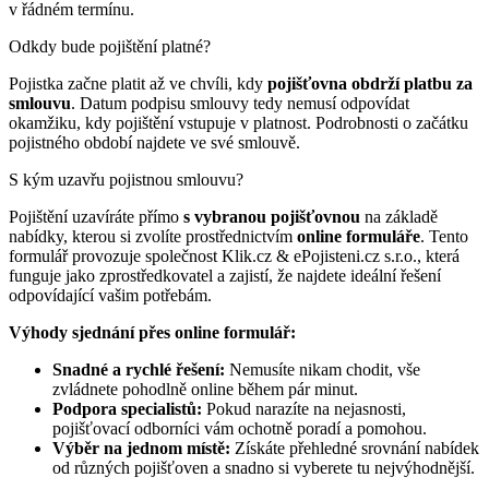
v řádném termínu.
Odkdy bude pojištění platné?
Pojistka začne platit až ve chvíli, kdy
pojišťovna obdrží platbu za
smlouvu
. Datum podpisu smlouvy tedy nemusí odpovídat
okamžiku, kdy pojištění vstupuje v platnost. Podrobnosti o začátku
pojistného období najdete ve své smlouvě.
S kým uzavřu pojistnou smlouvu?
Pojištění uzavíráte přímo
s vybranou pojišťovnou
na základě
nabídky, kterou si zvolíte prostřednictvím
online formuláře
. Tento
formulář provozuje společnost Klik.cz & ePojisteni.cz s.r.o., která
funguje jako zprostředkovatel a zajistí, že najdete ideální řešení
odpovídající vašim potřebám.
Výhody sjednání přes online formulář:
Snadné a rychlé řešení:
Nemusíte nikam chodit, vše
zvládnete pohodlně online během pár minut.
Podpora specialistů:
Pokud narazíte na nejasnosti,
pojišťovací odborníci vám ochotně poradí a pomohou.
Výběr na jednom místě:
Získáte přehledné srovnání nabídek
od různých pojišťoven a snadno si vyberete tu nejvýhodnější.