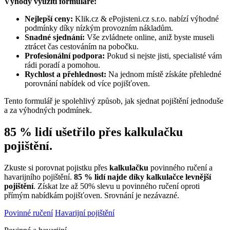
Výhody využití formuláře:
Nejlepší ceny:
Klik.cz & ePojisteni.cz s.r.o. nabízí výhodné
podmínky díky nízkým provozním nákladům.
Snadné sjednání:
Vše zvládnete online, aniž byste museli
ztrácet čas cestováním na pobočku.
Profesionální podpora:
Pokud si nejste jisti, specialisté vám
rádi poradí a pomohou.
Rychlost a přehlednost:
Na jednom místě získáte přehledné
porovnání nabídek od více pojišťoven.
Tento formulář je spolehlivý způsob, jak sjednat pojištění jednoduše
a za výhodných podmínek.
85 % lidí ušetřilo přes kalkulačku
pojištění.
Zkuste si porovnat pojistku přes
kalkulačku
povinného ručení a
havarijního pojištění.
85 % lidí najde díky kalkulačce levnější
pojištění
. Získat lze až 50% slevu u povinného ručení oproti
přímým nabídkám pojišťoven. Srovnání je nezávazné.
Povinné ručení
Havarijní pojištění