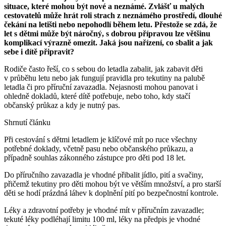
situace, které mohou být nové a neznámé. Zvlášť u malých
cestovatelů může hrát roli strach z neznámého prostředí, dlouhé
čekání na letišti nebo nepohodlí během letu. Přestože se zdá, že
let s dětmi může být náročný, s dobrou přípravou lze většinu
komplikací výrazně omezit. Jaká jsou nařízení, co sbalit a jak
sebe i dítě připravit?
Rodiče často řeší, co s sebou do letadla zabalit, jak zabavit děti
v průběhu letu nebo jak fungují pravidla pro tekutiny na palubě
letadla či pro příruční zavazadla. Nejasnosti mohou panovat i
ohledně dokladů, které dítě potřebuje, nebo toho, kdy stačí
občanský průkaz a kdy je nutný pas.
Shrnutí článku
Při cestování s dětmi letadlem je klíčové mít po ruce všechny
potřebné doklady, včetně pasu nebo občanského průkazu, a
případně souhlas zákonného zástupce pro děti pod 18 let.
Do příručního zavazadla je vhodné přibalit jídlo, pití a svačiny,
přičemž tekutiny pro děti mohou být ve větším množství, a pro starší
děti se hodí prázdná láhev k doplnění pití po bezpečnostní kontrole.
Léky a zdravotní potřeby je vhodné mít v příručním zavazadle;
tekuté léky podléhají limitu 100 ml, léky na předpis je vhodné