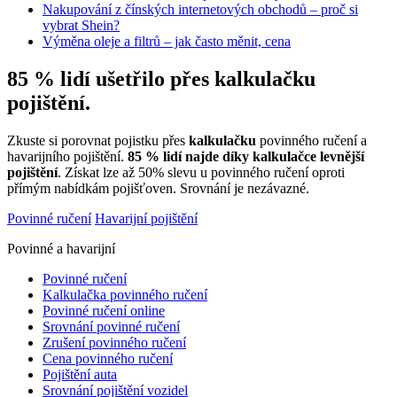
Nakupování z čínských internetových obchodů – proč si
vybrat Shein?
Výměna oleje a filtrů – jak často měnit, cena
85 % lidí ušetřilo přes kalkulačku
pojištění.
Zkuste si porovnat pojistku přes
kalkulačku
povinného ručení a
havarijního pojištění.
85 % lidí najde díky kalkulačce levnější
pojištění
. Získat lze až 50% slevu u povinného ručení oproti
přímým nabídkám pojišťoven. Srovnání je nezávazné.
Povinné ručení
Havarijní pojištění
Povinné a havarijní
Povinné ručení
Kalkulačka povinného ručení
Povinné ručení online
Srovnání povinné ručení
Zrušení povinného ručení
Cena povinného ručení
Pojištění auta
Srovnání pojištění vozidel