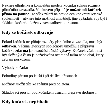
Některé ultralehké a kompaktní modely kočárků splňují rozměry
příručního zavazadla. V takovém případě je
možné mít kočárek
přímo na palubě
. To však záleží na pravidlech konkrétní letecké
společnosti – některé tuto možnost umožňují, jiné vyžadují, aby byl i
skládací kočárek uložen v zavazadlovém prostoru.
Kdy se kočárek odbavuje
Pokud kočárek nesplňuje rozměry příručního zavazadla, musí být
odbaven
. Většina leteckých společností umožňuje přepravu
kočárku
zdarma
jako součást dětské výbavy. Kočárek však musí
být složený a často je požadována ochranná taška nebo obal, který
zabrání poškození.
Výhody kočárku
Pohodlný přesun po letišti i při delších přesunech.
Možnost uložit dítě ke spánku před odletem.
Skladovací prostor pod kočárkem usnadní přepravu drobností.
Kdy kočárek nepřibalit