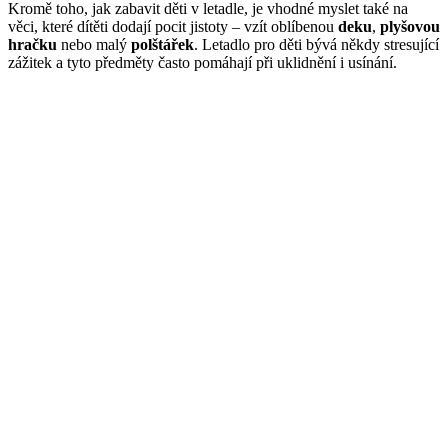
Kromě toho, jak zabavit děti v letadle, je vhodné myslet také na
věci, které dítěti dodají pocit jistoty – vzít oblíbenou
deku
,
plyšovou
hračku
nebo malý
polštářek
. Letadlo pro děti bývá někdy stresující
zážitek a tyto předměty často pomáhají při uklidnění i usínání.