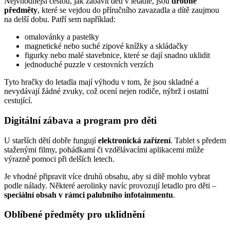
Nejvhodnější cestou, jak zabavit děti v letadle, jsou
drobné
předměty
, které se vejdou do příručního zavazadla a dítě zaujmou
na delší dobu. Patří sem například:
omalovánky a pastelky
magnetické nebo suché zipové knížky a skládačky
figurky nebo malé stavebnice, které se dají snadno uklidit
jednoduché puzzle v cestovních verzích
Tyto hračky do letadla mají výhodu v tom, že jsou skladné a
nevydávají žádné zvuky, což ocení nejen rodiče, nýbrž i ostatní
cestující.
Digitální zábava a program pro děti
U starších dětí dobře fungují
elektronická zařízení
. Tablet s předem
staženými filmy, pohádkami či vzdělávacími aplikacemi může
výrazně pomoci při delších letech.
Je vhodné připravit více druhů obsahu, aby si dítě mohlo vybrat
podle nálady. Některé aerolinky navíc provozují letadlo pro děti –
speciální obsah v rámci palubního infotainmentu
.
Oblíbené předměty pro uklidnění