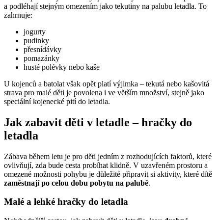
a podléhají stejným omezením jako tekutiny na palubu letadla. To
zahrnuje:
jogurty
pudinky
přesnídávky
pomazánky
husté polévky nebo kaše
U kojenců a batolat však opět platí výjimka – tekutá nebo kašovitá
strava pro malé děti je povolena i ve větším množství, stejně jako
speciální kojenecké pití do letadla.
Jak zabavit děti v letadle – hračky do
letadla
Zábava během letu je pro děti jedním z rozhodujících faktorů, které
ovlivňují, zda bude cesta probíhat klidně. V uzavřeném prostoru a
omezené možnosti pohybu je důležité připravit si aktivity, které dítě
zaměstnají po celou dobu pobytu na palubě
.
Malé a lehké hračky do letadla