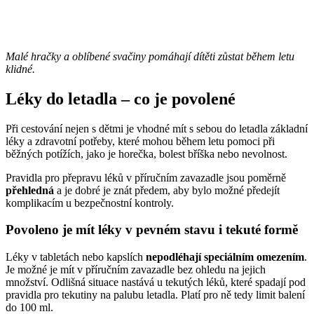
Malé hračky a oblíbené svačiny pomáhají dítěti zůstat během letu
klidné
.
Léky do letadla – co je povolené
Při cestování nejen s dětmi je vhodné mít s sebou do letadla základní
léky a zdravotní potřeby, které mohou během letu pomoci při
běžných potížích, jako je horečka, bolest bříška nebo nevolnost.
Pravidla pro přepravu léků v příručním zavazadle jsou poměrně
přehledná
a je dobré je znát předem, aby bylo možné předejít
komplikacím u bezpečnostní kontroly.
Povoleno je mít léky v pevném stavu i tekuté formě
Léky v tabletách nebo kapslích
nepodléhají speciálním omezením
.
Je možné je mít v příručním zavazadle bez ohledu na jejich
množství. Odlišná situace nastává u tekutých léků, které spadají pod
pravidla pro tekutiny na palubu letadla. Platí pro ně tedy limit balení
do 100 ml.