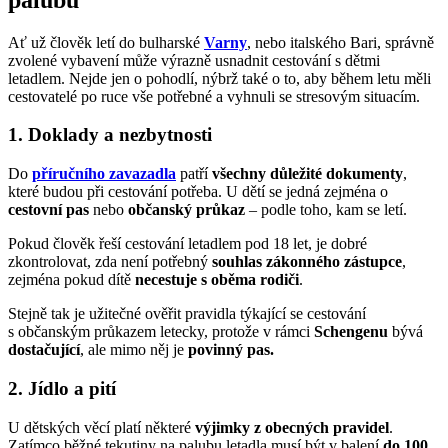
Ať už člověk letí do bulharské
Varny
, nebo italského Bari, správně
zvolené vybavení může výrazně usnadnit cestování s dětmi
letadlem. Nejde jen o pohodlí, nýbrž také o to, aby během letu měli
cestovatelé po ruce vše potřebné a vyhnuli se stresovým situacím.
1. Doklady a nezbytnosti
Do
příručního zavazadla
patří
všechny důležité dokumenty
,
které budou při cestování potřeba. U dětí se jedná zejména o
cestovní pas
nebo
občanský průkaz
– podle toho, kam se letí.
Pokud člověk řeší cestování letadlem pod 18 let, je dobré
zkontrolovat, zda není potřebný
souhlas zákonného zástupce
,
zejména pokud dítě
necestuje s oběma rodiči
.
Stejně tak je užitečné ověřit pravidla týkající se cestování
s občanským průkazem letecky, protože v rámci
Schengenu
bývá
dostačující
, ale mimo něj je
povinný pas.
2. Jídlo a pití
U dětských věcí platí některé
výjimky z obecných pravidel
.
Zatímco běžné tekutiny na palubu letadla musí být v balení
do 100