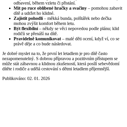
odbavení, během vzletu či přistání.
Mít po ruce oblíbené hračky a svačiny
– pomohou zabavit
dítě a udržet ho klidné.
Zajistit pohodlí
– měkká bunda, polštářek nebo dečka
mohou zvýšit komfort během letu.
Být flexibilní
– někdy se věci nepovedou podle plánu; klid
rodičů se přenáší na dítě.
Pravidelně komunikovat
– malé děti ocení, když ví, co se
právě děje a co bude následovat.
Je dobré myslet na to, že první let letadlem je pro dítě často
nezapomenutelný. S dobrou přípravou a pozitivním přístupem se
může stát zábavnou a klidnou zkušeností, která posílí sebevědomí
dítěte i rodiče a udělá cestování s dětmi letadlem příjemnější.
Publikováno: 02. 01. 2026