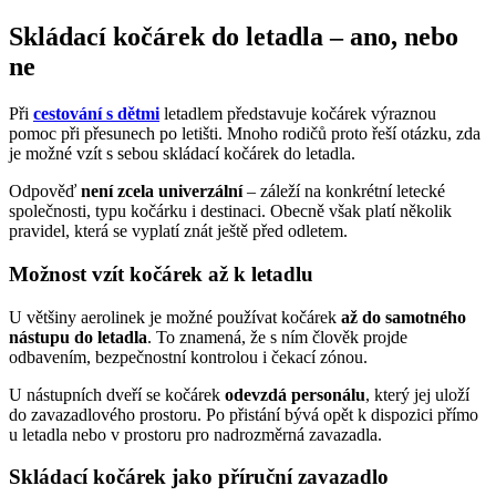
Skládací kočárek do letadla – ano, nebo
ne
Při
cestování s dětmi
letadlem představuje kočárek výraznou
pomoc při přesunech po letišti. Mnoho rodičů proto řeší otázku, zda
je možné vzít s sebou skládací kočárek do letadla.
Odpověď
není zcela univerzální
– záleží na konkrétní letecké
společnosti, typu kočárku i destinaci. Obecně však platí několik
pravidel, která se vyplatí znát ještě před odletem.
Možnost vzít kočárek až k letadlu
U většiny aerolinek je možné používat kočárek
až do samotného
nástupu do letadla
. To znamená, že s ním člověk projde
odbavením, bezpečnostní kontrolou i čekací zónou.
U nástupních dveří se kočárek
odevzdá personálu
, který jej uloží
do zavazadlového prostoru. Po přistání bývá opět k dispozici přímo
u letadla nebo v prostoru pro nadrozměrná zavazadla.
Skládací kočárek jako příruční zavazadlo