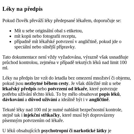
Léky na předpis
Pokud člověk převáží léky předepsané lékařem, doporučuje se:
Mít u sebe originální obal s etiketou,
mít kopii nebo fotografii receptu,
případně mít lékařské potvrzení v angličtině, pokud jde o
speciální nebo silnější přípravky.
Tato dokumentace není vždy vyžadována, výrazně však usnadňuje
průchod kontrolou, zejména v případě tekutých léků nad limit 100
ml.
Léky na předpis lze vzít do letadla bez omezení množství či objemu,
pokud jsou
nezbytné během cesty
. Je však důležité mít u sebe
lékařský předpis
nebo
potvrzení od lékaře
, které potvrzuje
potřebu užívání těchto léků. To by mělo obsahovat
popis léků
,
dávkování
a
důvod užívání
a ideálně být i v
angličtině
.
Tekuté léky nad 100 ml je nutné nahlásit bezpečnostní kontrole,
stejně tak i
injekční stříkačky
, které musí být doprovázeny
písemným potvrzením od lékaře.
U léků obsahujících
psychotropní či narkotické látky
je