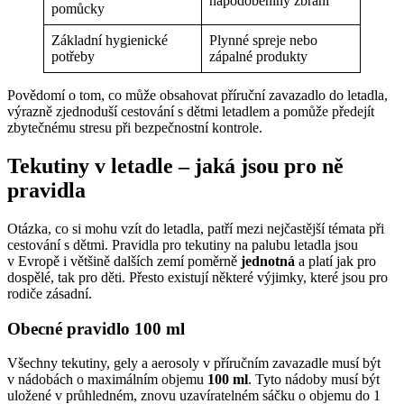
napodobeniny zbraní
pomůcky
Základní hygienické
Plynné spreje nebo
potřeby
zápalné produkty
Povědomí o tom, co může obsahovat příruční zavazadlo do letadla,
výrazně zjednoduší cestování s dětmi letadlem a pomůže předejít
zbytečnému stresu při bezpečnostní kontrole.
Tekutiny v letadle – jaká jsou pro ně
pravidla
Otázka, co si mohu vzít do letadla, patří mezi nejčastější témata při
cestování s dětmi. Pravidla pro tekutiny na palubu letadla jsou
v Evropě i většině dalších zemí poměrně
jednotná
a platí jak pro
dospělé, tak pro děti. Přesto existují některé výjimky, které jsou pro
rodiče zásadní.
Obecné pravidlo 100 ml
Všechny tekutiny, gely a aerosoly v příručním zavazadle musí být
v nádobách o maximálním objemu
100 ml
. Tyto nádoby musí být
uložené v průhledném, znovu uzavíratelném sáčku o objemu do 1