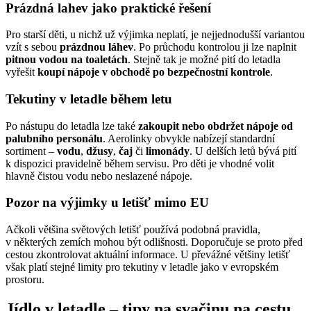
Prázdná lahev jako praktické řešení
Pro starší děti, u nichž už výjimka neplatí, je nejjednodušší variantou
vzít s sebou
prázdnou láhev
. Po průchodu kontrolou ji lze naplnit
pitnou vodou na toaletách
. Stejně tak je možné pití do letadla
vyřešit
koupí nápoje v obchodě po bezpečnostní kontrole
.
Tekutiny v letadle během letu
Po nástupu do letadla lze také
zakoupit nebo obdržet nápoje od
palubního personálu
. Aerolinky obvykle nabízejí standardní
sortiment –
vodu
,
džusy
,
čaj
či
limonády
. U delších letů bývá pití
k dispozici pravidelně během servisu. Pro děti je vhodné volit
hlavně čistou vodu nebo neslazené nápoje.
Pozor na výjimky u letišť mimo EU
Ačkoli většina světových letišť používá podobná pravidla,
v některých zemích mohou být odlišnosti. Doporučuje se proto před
cestou zkontrolovat aktuální informace. U převážné většiny letišť
však platí stejné limity pro tekutiny v letadle jako v evropském
prostoru.
Jídlo v letadle – tipy na svačinu na cestu