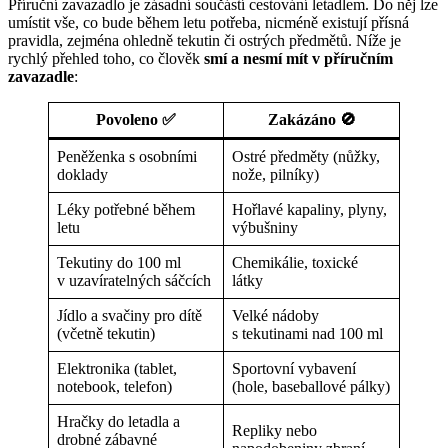
Příruční zavazadlo je zásadní součástí cestování letadlem. Do něj lze
umístit vše, co bude během letu potřeba, nicméně existují přísná
pravidla, zejména ohledně tekutin či ostrých předmětů. Níže je
rychlý přehled toho, co člověk
smí a nesmí mít v příručním
zavazadle
:
Povoleno ✅
Zakázáno 🚫
Peněženka s osobními
Ostré předměty (nůžky,
doklady
nože, pilníky)
Léky potřebné během
Hořlavé kapaliny, plyny,
letu
výbušniny
Tekutiny do 100 ml
Chemikálie, toxické
v uzavíratelných sáčcích
látky
Jídlo a svačiny pro dítě
Velké nádoby
(včetně tekutin)
s tekutinami nad 100 ml
Elektronika (tablet,
Sportovní vybavení
notebook, telefon)
(hole, baseballové pálky)
Hračky do letadla a
Repliky nebo
drobné zábavné