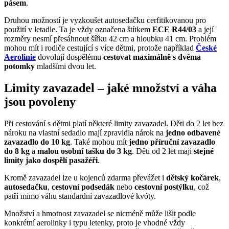
pásem
.
Druhou možností je vyzkoušet autosedačku cerfitikovanou pro
použití v letadle. Ta je vždy označena štítkem
ECE R44/03
a její
rozměry nesmí přesáhnout šířku 42 cm a hloubku 41 cm. Problém
mohou mít i rodiče cestující s více dětmi, protože například
České
Aerolinie
dovolují dospělému
cestovat maximálně s dvěma
potomky
mladšími dvou let.
Limity zavazadel – jaké množství a váha
jsou povoleny
Při cestování s dětmi platí některé limity zavazadel. Děti do 2 let bez
nároku na vlastní sedadlo mají zpravidla nárok na
jedno odbavené
zavazadlo do 10 kg
. Také mohou mít
jedno příruční zavazadlo
do 8 kg
a
malou osobní tašku do 3 kg
. Děti od 2 let mají
stejné
limity jako dospělí pasažéři
.
Kromě zavazadel lze u kojenců zdarma převážet i
dětský kočárek
,
autosedačku
,
cestovní podsedák
nebo
cestovní postýlku
, což
patří mimo váhu standardní zavazadlové kvóty.
Množství a hmotnost zavazadel se nicméně může lišit podle
konkrétní aerolinky i typu letenky, proto je vhodné vždy