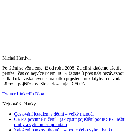
Michal Hardyn
Pojištění se věnujeme již od roku 2008. Za cíl si klademe ušetřit
peníze i čas co nejvíce lidem. 86 % žadatelů přes naši nezávaznou
kalkulačku získá levnější nabídku pojištění, než kdyby o ni žádali
přímo u pojišťovny. Sleva dosahuje až 50 %.
Twitter
LinkedIn
Blog
Nejnovější články
Cestování letadlem s dětmi – velký manuál
ČKP a povinné ručení – jak zjistit pojištění podle SPZ, řešit
dluhy a vyhnout se pokutám
Založení bankovního účtu – podle čeho vybrat banku