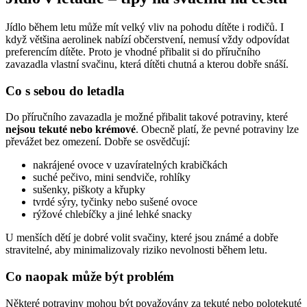
Jídlo během letu může mít velký vliv na pohodu dítěte i rodičů. I
když většina aerolinek nabízí občerstvení, nemusí vždy odpovídat
preferencím dítěte. Proto je vhodné přibalit si do příručního
zavazadla vlastní svačinu, která dítěti chutná a kterou dobře snáší.
Co s sebou do letadla
Do příručního zavazadla je možné přibalit takové potraviny, které
nejsou tekuté nebo krémové
. Obecně platí, že pevné potraviny lze
převážet bez omezení. Dobře se osvědčují:
nakrájené ovoce v uzavíratelných krabičkách
suché pečivo, mini sendviče, rohlíky
sušenky, piškoty a křupky
tvrdé sýry, tyčinky nebo sušené ovoce
rýžové chlebíčky a jiné lehké snacky
U menších dětí je dobré volit svačiny, které jsou známé a dobře
stravitelné, aby minimalizovaly riziko nevolnosti během letu.
Co naopak může být problém
Některé potraviny mohou být považovány za tekuté nebo polotekuté