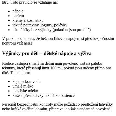
litru. Toto pravidlo se vztahuje na:
nápoje
parfém
krémy a kosmetiku
tekuté potraviny, jogurty, polévky
tekuté léky bez výjimky (pokud nejsou pro dítě)
V praxi to znamená, že běžnou láhev s nápojem si přes bezpečnostní
kontrolu vzít nelze.
Výjimky pro děti – dětské nápoje a výživa
Rodiče cestující s malými dětmi mají povoleno vzít na palubu
tekutiny, které přesahují limit 100 ml, pokud jsou určeny přímo pro
dítě. To platí pro:
kojeneckou vodu
umělé mléko
mateřské mléko
kaše a přesnídávky tekuté konzistence
Personál bezpečnostní kontroly může požádat o předložení lahvičky
nebo krátké ověření obsahu, přeprava je však standardně povolená.