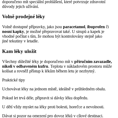
doporučeno mít speciální prohlášení, které potvrzuje zdravotní
důvody jejich užívání.
Volně prodejné léky
Volně dostupné přípravky, jako jsou
paracetamol
,
ibuprofen
či
nosní kapky
, je možné přepravovat také. U sirupů a kapek je
vhodné počítat s tím, že mohou být kontrolovány stejně jako
jiné tekutiny v letadle.
Kam léky uložit
Všechny důležité léky je doporučeno mít v
příručním zavazadle,
nikoli v odbaveném kufru
. Teplota v nákladovém prostoru může
kolísat a rovněž přístup k lékům během letu je nezbytný.
Praktické tipy
Uchovávat léky na jednom místě, ideálně v průhledném obalu.
Pokud let trvá déle, připravit si dávky léku dopředu.
U dětí vždy myslet na léky proti bolesti, horečce a nevolnosti.
Dávat si pozor na omezení pro dovoz léků v cílové destinaci.