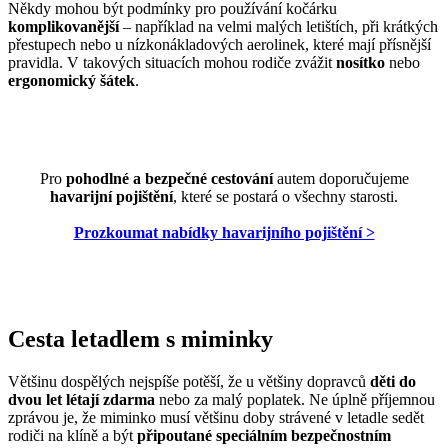
Někdy mohou být podmínky pro používání kočárku
komplikovanější
– například na velmi malých letištích, při krátkých
přestupech nebo u nízkonákladových aerolinek, které mají přísnější
pravidla. V takových situacích mohou rodiče zvážit
nosítko
nebo
ergonomický šátek
.
Pro
pohodlné a bezpečné cestování
autem doporučujeme
havarijní pojištění
, které se postará o všechny starosti.
Prozkoumat nabídky havarijního pojištění >
Cesta letadlem s miminky
Většinu dospělých nejspíše potěší, že u většiny dopravců
děti do
dvou let létají zdarma
nebo za malý poplatek. Ne úplně příjemnou
zprávou je, že miminko musí většinu doby strávené v letadle sedět
rodiči na klíně a být
připoutané speciálním bezpečnostním