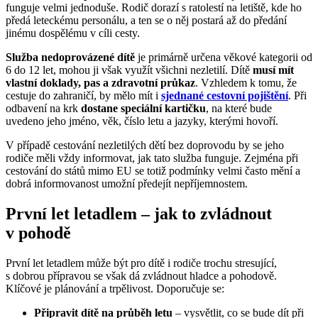
funguje velmi jednoduše. Rodič dorazí s ratolestí na letiště, kde ho
předá leteckému personálu, a ten se o něj postará až do předání
jinému dospělému v cíli cesty.
Služba nedoprovázené dítě
je primárně určena věkové kategorii od
6 do 12 let, mohou ji však využít všichni nezletilí. Dítě
musí mít
vlastní doklady, pas a zdravotní průkaz
. Vzhledem k tomu, že
cestuje do zahraničí, by mělo mít i
sjednané cestovní pojištění
. Při
odbavení na krk
dostane speciální kartičku
, na které bude
uvedeno jeho jméno, věk, číslo letu a jazyky, kterými hovoří.
V případě cestování nezletilých dětí bez doprovodu by se jeho
rodiče měli vždy informovat, jak tato služba funguje. Zejména při
cestování do států mimo EU se totiž podmínky velmi často mění a
dobrá informovanost umožní předejít nepříjemnostem.
První let letadlem – jak to zvládnout
v pohodě
První let letadlem může být pro dítě i rodiče trochu stresující,
s dobrou přípravou se však dá zvládnout hladce a pohodově.
Klíčové je plánování a trpělivost. Doporučuje se:
Připravit dítě na průběh letu
– vysvětlit, co se bude dít při