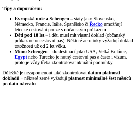
Tipy a doporučení:
Evropská unie a Schengen
– státy jako Slovensko,
Německo, Francie, Itálie, Španělsko či
Řecko
umožňují
letecké cestování pouze s občanským průkazem.
Děti pod 18 let
– i děti musí mít vlastní doklad (občanský
průkaz nebo cestovní pas). Některé aerolinky vyžadují doklad
totožnosti už od 2 let věku.
Mimo Schengen
– do destinací jako USA, Velká Británie,
Egypt
nebo Turecko je nutný cestovní pas a často i vízum,
proto je vždy třeba zkontrolovat aktuální podmínky.
Důležité je nezapomenout také zkontrolovat
datum platnosti
dokladů
– některé země vyžadují
platnost minimálně šest měsíců
po datu návratu
.