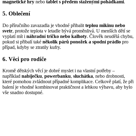
magnetické hry
nebo
tablet s předem staženými pohádkami
.
5. Oblečení
Do příručního zavazadla je vhodné přibalit
teplou mikinu nebo
svetr
, protože teplota v letadle bývá proměnlivá. U menších dětí se
vyplatí mít i
náhradní tričko nebo kalhoty
. Člověk neudělá chybu,
pokud si přibalí také
několik párů ponožek a spodní prádlo
pro
případ, kdyby se ztratily kufry.
6. Věci pro rodiče
Kromě dětských věcí je dobré myslet i na vlastní potřeby –
například
nabíječku
,
powerbanku
,
sluchátka
, nebo drobnosti,
které pomohou zvládnout případné komplikace. Celkově platí, že při
balení je vhodné kombinovat praktičnost a lehkou výbavu, aby bylo
vše snadno dostupné.