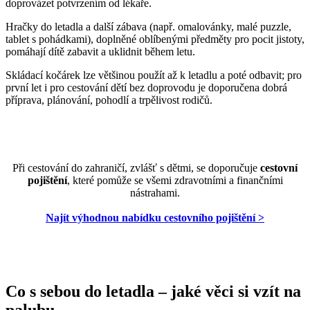
doprovázet potvrzením od lékaře.
Hračky do letadla a další zábava (např. omalovánky, malé puzzle,
tablet s pohádkami), doplněné oblíbenými předměty pro pocit jistoty,
pomáhají dítě zabavit a uklidnit během letu.
Skládací kočárek lze většinou použít až k letadlu a poté odbavit; pro
první let i pro cestování dětí bez doprovodu je doporučena dobrá
příprava, plánování, pohodlí a trpělivost rodičů.
Při cestování do zahraničí, zvlášť s dětmi, se doporučuje
cestovní
pojištění
, které pomůže se všemi zdravotními a finančními
nástrahami.
Najít výhodnou nabídku cestovního pojištění >
Co s sebou do letadla – jaké věci si vzít na
palubu