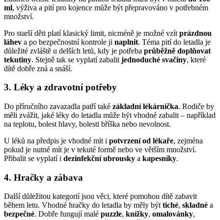
ml
, výživa a pití pro kojence může být přepravováno v potřebném
množství.
Pro starší děti platí klasický limit, nicméně je možné vzít
prázdnou
láhev
a po bezpečnostní kontrole ji
naplnit
. Téma pití do letadla je
důležité zvláště u delších letů, kdy je potřeba
průběžně doplňovat
tekutiny
. Stejně tak se vyplatí zabalit
jednoduché svačiny
, které
dítě dobře zná a snáší.
3. Léky a zdravotní potřeby
Do příručního zavazadla patří také
základní lékárnička
. Rodiče by
měli zvážit, jaké léky do letadla může být vhodné zabalit – například
na teplotu, bolest hlavy, bolesti bříška nebo nevolnost.
U léků na předpis je vhodné mít i
potvrzení od lékaře
, zejména
pokud je nutné mít je v tekuté formě nebo ve větším množství.
Přibalit se vyplatí i
dezinfekční ubrousky
a
kapesníky
.
4. Hračky a zábava
Další důležitou kategorií jsou věci, které pomohou dítě zabavit
během letu. Vhodné hračky do letadla by měly být
tiché
,
skladné
a
bezpečné
. Dobře fungují malé
puzzle
,
knížky
,
omalovánky
,