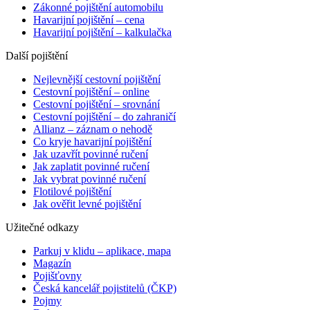
Zákonné pojištění automobilu
Havarijní pojištění – cena
Havarijní pojištění – kalkulačka
Další pojištění
Nejlevnější cestovní pojištění
Cestovní pojištění – online
Cestovní pojištění – srovnání
Cestovní pojištění – do zahraničí
Allianz – záznam o nehodě
Co kryje havarijní pojištění
Jak uzavřít povinné ručení
Jak zaplatit povinné ručení
Jak vybrat povinné ručení
Flotilové pojištění
Jak ověřit levné pojištění
Užitečné odkazy
Parkuj v klidu – aplikace, mapa
Magazín
Pojišťovny
Česká kancelář pojistitelů (ČKP)
Pojmy