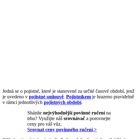
Jedná se o pojistné, které je stanovené za určité časové období, jenž
je uvedeno v
pojistné smlouvě
.
Pojistníkem
je hrazeno pravidelně
v rámci jednotlivých
pojistných období
.
Sháníte
nejvýhodnější povinné ručení
na
trhu? Využijte náš
srovnávač
a porovnejte
ceny pro váš vůz.
Srovnat ceny povinného ručení >