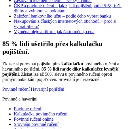
Cestování letadlem s dětmi – velký manuál
ČKP a povinné ručení – jak zjistit pojištění podle SPZ, řešit
dluhy a vyhnout se pokutám
Založení bankovního účtu – podle čeho vybrat banku
Nakupování z čínských internetových obchodů – proč si
vybrat Shein?
Výměna oleje a filtrů – jak často měnit, cena
85 % lidí ušetřilo přes kalkulačku
pojištění.
Zkuste si porovnat pojistku přes
kalkulačku
povinného ručení a
havarijního pojištění.
85 % lidí najde díky kalkulačce levnější
pojištění
. Získat lze až 50% slevu u povinného ručení oproti
přímým nabídkám pojišťoven. Srovnání je nezávazné.
Povinné ručení
Havarijní pojištění
Povinné a havarijní
Povinné ručení
Kalkulačka povinného ručení
Povinné ručení online
Srovnání povinné ručení