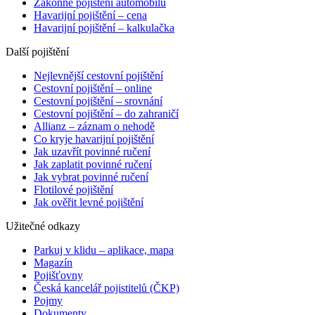
Zákonné pojištění automobilu
Havarijní pojištění – cena
Havarijní pojištění – kalkulačka
Další pojištění
Nejlevnější cestovní pojištění
Cestovní pojištění – online
Cestovní pojištění – srovnání
Cestovní pojištění – do zahraničí
Allianz – záznam o nehodě
Co kryje havarijní pojištění
Jak uzavřít povinné ručení
Jak zaplatit povinné ručení
Jak vybrat povinné ručení
Flotilové pojištění
Jak ověřit levné pojištění
Užitečné odkazy
Parkuj v klidu – aplikace, mapa
Magazín
Pojišťovny
Česká kancelář pojistitelů (ČKP)
Pojmy
Dokumenty