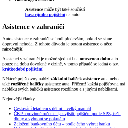
Asistence
může být také součástí
havarijního pojištění
na auto.
Asistence v zahraničí
Auto asistence v zahraničí se hodí především, pokud se stane
dopravní nehoda. Z tohoto důvodu je potom asistence o něco
náročnější
.
Asistenci v zahraničí je možné sjednat i na
omezenou dobu
a to
pouze na dobu dovolené v cizině, v tomto případě se jedná o tzv.
krátkodobé pojištění
.
Některé pojišťovny nabízí
základní balíček asistence
auta nebo
také
rozšířené balíčky
asistence auta. Přičemž každá pojišťovna má
nabídku svých balíčků asistence rozdílnou a s jinými nabídkami.
Nejnovější články
Cestování letadlem s dětmi – velký manuál
ČKP a povinné ručení – jak zjistit pojištění podle SPZ, řešit
dluhy a vyhnout se pokutám
Založení bankovního účtu – podle čeho vybrat banku