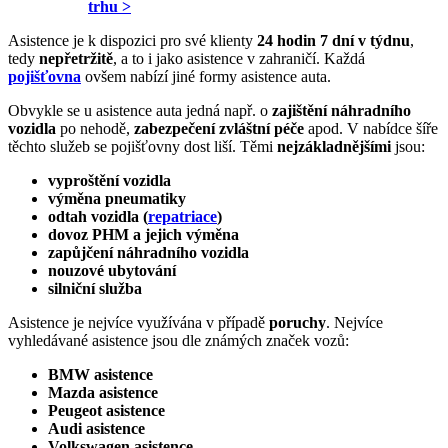
trhu >
Asistence je k dispozici pro své klienty
24 hodin 7 dní v týdnu
,
tedy
nepřetržitě
, a to i jako asistence v zahraničí. Každá
pojišťovna
ovšem nabízí jiné formy asistence auta.
Obvykle se u asistence auta jedná např. o
zajištění náhradního
vozidla
po nehodě,
zabezpečení zvláštní péče
apod. V nabídce šíře
těchto služeb se pojišťovny dost liší. Těmi
nejzákladnějšími
jsou:
vyproštění vozidla
výměna pneumatiky
odtah vozidla (
repatriace
)
dovoz PHM a jejich výměna
zapůjčení náhradního vozidla
nouzové ubytování
silniční služba
Asistence je nejvíce využívána v případě
poruchy
. Nejvíce
vyhledávané asistence jsou dle známých značek vozů:
BMW asistence
Mazda asistence
Peugeot asistence
Audi asistence
Volkswagen asistence