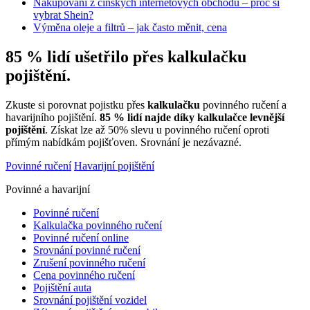
Nakupování z čínských internetových obchodů – proč si
vybrat Shein?
Výměna oleje a filtrů – jak často měnit, cena
85 % lidí ušetřilo přes kalkulačku
pojištění.
Zkuste si porovnat pojistku přes
kalkulačku
povinného ručení a
havarijního pojištění.
85 % lidí najde díky kalkulačce levnější
pojištění
. Získat lze až 50% slevu u povinného ručení oproti
přímým nabídkám pojišťoven. Srovnání je nezávazné.
Povinné ručení
Havarijní pojištění
Povinné a havarijní
Povinné ručení
Kalkulačka povinného ručení
Povinné ručení online
Srovnání povinné ručení
Zrušení povinného ručení
Cena povinného ručení
Pojištění auta
Srovnání pojištění vozidel