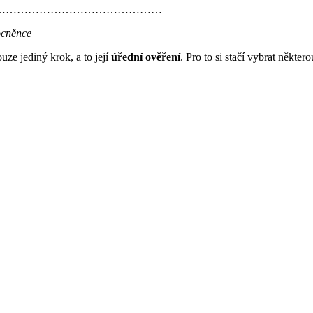
………………………………
ěnce
ze jediný krok, a to její
úřední ověření
. Pro to si stačí vybrat někt