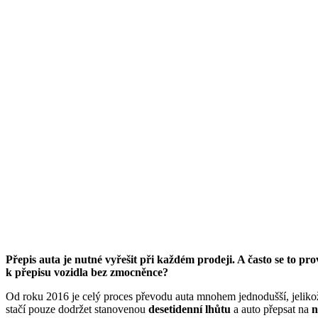
Přepis auta je nutné vyřešit při každém prodeji. A často se to pr
k přepisu vozidla bez zmocněnce?
Od roku 2016 je celý proces převodu auta mnohem jednodušší, jeliko
stačí pouze dodržet stanovenou
desetidenní lhůtu
a auto přepsat na
n