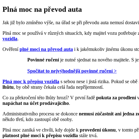
Plná moc na převod auta
Jak již bylo zmíněno výše, na úřad se při převodu auta nemusí dostav
Plná moc se používá v různých situacích, kdy majitel vozu potřebuje 
vozidla
.
Ověření
plné moci na převod auta
i k jakémukoliv jinému úkonu st
Povinné ručení
je nutné sjednat na nového majitele. S
Spočítat to nejvýhodnější povinné ručení >
Plná moc k přepisu vozidla
s sebou nese i jistá rizika. Pokud se obě 
lhůtu
, by obě strany čekala celá řada nepříjemností.
Co za překročení této lhůty hrozí? V první řadě
pokuta za prodlení
v
napáchat na účet prodávajícího
.
Administrativního procesu
se dokonce
nemusí zúčastnit ani jedna z
někdo třetí, kdo zastoupí obě osoby.
Plná moc zaniká ve chvíli, kdy dojde k
provedení úkonu
, v tomto p
platnost plné moci k přepisu vozidla
stále trvá.