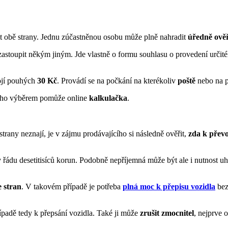
it obě strany. Jednu zúčastněnou
osobu může plně nahradit
úředně ově
zastoupit někým jiným. Jde vlastně o formu souhlasu o provedení určité
ojí pouhých
30 Kč
. Provádí se na počkání na kterékoliv
poště
nebo na 
 jeho výběrem pomůže online
kalkulačka
.
strany neznají, je v zájmu prodávajícího si následně ověřit,
zda k převo
 řádu desetitisíců korun. Podobně nepříjemná může být ale i nutnost uh
e stran
. V takovém případě je potřeba
plná moc k přepisu vozidla
bez
řípadě tedy k přepsání vozidla. Také ji může
zrušit zmocnitel
, nejprve 