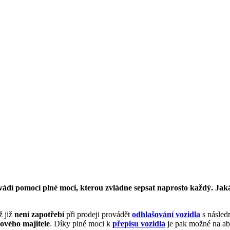
ovádí pomocí plné moci, kterou zvládne sepsat naprosto každý. Jaká
ž již
není zapotřebí
při prodeji provádět
odhlašování vozidla
s násle
ového majitele
. Díky plné moci k
přepisu vozidla
je pak možné na ab