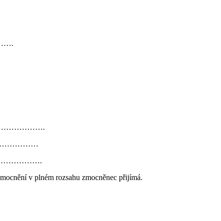
….
…………………….
……………………
………………….
omocnění v plném rozsahu zmocněnec přijímá.