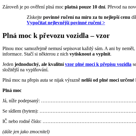
Zároveň je po ověření plná moc
platná pouze 10 dní
. Převod na nové
Získejte
povinné ručení na míru za tu nejlepší cenu
dí
Vypočítat nejlevnější povinné ručení >
Plná moc k převozu vozidla – vzor
Plnou moc samozřejmě nemusí sepisovat každý sám. A ani by neměl, 
informace. Stačí si některou z nich
vytisknout a vyplnit
.
Jeden
jednoduchý, ale kvalitní
vzor plné moci k přepisu vozidla
se
složitější na vyplňování.
Plná moc na přepis auta se nijak výrazně
neliší od plné moci určen
Plná moc
Já, níže podepsaný: …………………………………………………
Se sídlem (bytem): ……………………………………………………
IČ nebo rodné číslo: …………………………………………………
(dále jen jako zmocnitel)