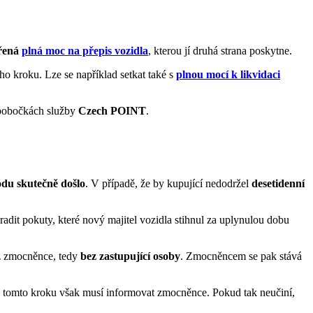
řená
plná moc
na přepis vozidla
, kterou jí druhá strana poskytne.
ho kroku. Lze se například setkat také s
plnou mocí k likvidaci
pobočkách služby
Czech POINT
.
du skutečně došlo
. V případě, že by kupující nedodržel
desetidenní
radit pokuty, které nový majitel vozidla stihnul za uplynulou dobu
 zmocněnce, tedy
bez zastupující osoby
. Zmocněncem se pak stává
o tomto kroku však musí informovat zmocněnce. Pokud tak neučiní,