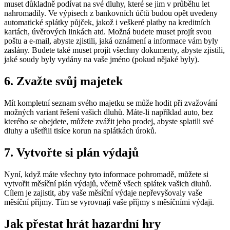
muset důkladně podívat na své dluhy, které se jim v průběhu let
nahromadily. Ve výpisech z bankovních účtů budou opět uvedeny
automatické splátky půjček, jakož i veškeré platby na kreditních
kartách, úvěrových linkách atd. Možná budete muset projít svou
poštu a e-mail, abyste zjistili, jaká oznámení a informace vám byly
zaslány. Budete také muset projít všechny dokumenty, abyste zjistili,
jaké soudy byly vydány na vaše jméno (pokud nějaké byly).
6. Zvažte svůj majetek
Mít kompletní seznam svého majetku se může hodit při zvažování
možných variant řešení vašich dluhů. Máte-li například auto, bez
kterého se obejdete, můžete zvážit jeho prodej, abyste splatili své
dluhy a ušetřili tisíce korun na splátkách úroků.
7. Vytvořte si plán výdajů
Nyní, když máte všechny tyto informace pohromadě, můžete si
vytvořit měsíční plán výdajů, včetně všech splátek vašich dluhů.
Cílem je zajistit, aby vaše měsíční výdaje nepřevyšovaly vaše
měsíční příjmy. Tím se vyrovnají vaše příjmy s měsíčními výdaji.
Jak přestat hrát hazardní hry