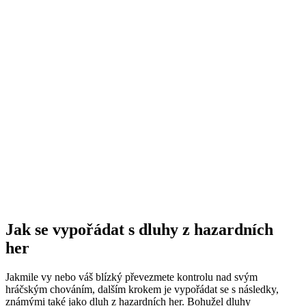
Jak se vypořádat s dluhy z hazardních
her
Jakmile vy nebo váš blízký převezmete kontrolu nad svým
hráčským chováním, dalším krokem je vypořádat se s následky,
známými také jako dluh z hazardních her. Bohužel dluhy