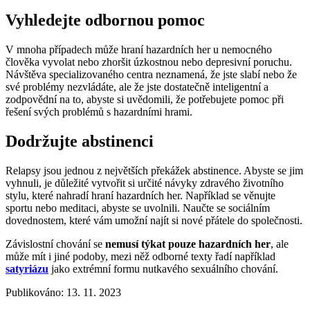
Vyhledejte odbornou pomoc
V mnoha případech může hraní hazardních her u nemocného
člověka vyvolat nebo zhoršit úzkostnou nebo depresivní poruchu.
Návštěva specializovaného centra neznamená, že jste slabí nebo že
své problémy nezvládáte, ale že jste dostatečně inteligentní a
zodpovědní na to, abyste si uvědomili, že potřebujete pomoc při
řešení svých problémů s hazardními hrami.
Dodržujte abstinenci
Relapsy jsou jednou z největších překážek abstinence. Abyste se jim
vyhnuli, je důležité vytvořit si určité návyky zdravého životního
stylu, které nahradí hraní hazardních her. Například se věnujte
sportu nebo meditaci, abyste se uvolnili. Naučte se sociálním
dovednostem, které vám umožní najít si nové přátele do společnosti.
Závislostní chování se
nemusí týkat pouze hazardních her
, ale
může mít i jiné podoby, mezi něž odborné texty řadí například
satyriázu
jako extrémní formu nutkavého sexuálního chování.
Publikováno: 13. 11. 2023